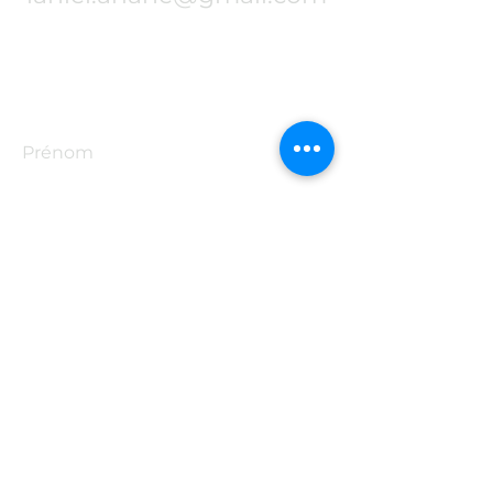
Prénom
Nom de famille
E-mail
Rédigez un message
Envoyer